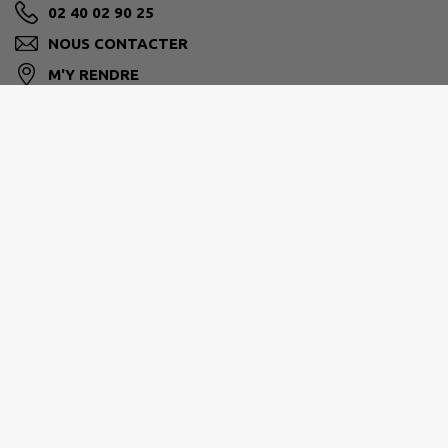
02 40 02 90 25
NOUS CONTACTER
M'Y RENDRE
www.stluminedecoutais.fr/
Horaires d’ouverture :
- Lundi, Mercredi, Jeudi et Vendredi : 8h30 / 12h00 -
14h00 / 17h00
- Mardi : 8h30 / 12h00
- Samedi : 9h30 / 12h00