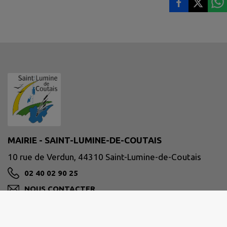
MAIRIE - SAINT-LUMINE-DE-COUTAIS
10 rue de Verdun, 44310 Saint-Lumine-de-Coutais
02 40 02 90 25
NOUS CONTACTER
M'Y RENDRE
www.stluminedecoutais.fr/