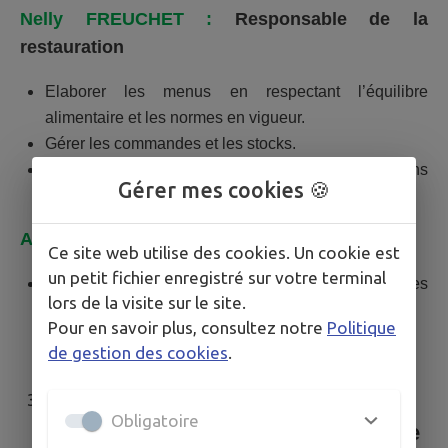
Nelly FREUCHET :
Responsable de la
restauration
Elaborer les menus en respectant l’équilibre
alimentaire et les normes en vigueur.
Gérer les commandes et les stocks.
Préparer les repas pour tous les enfants inscrits dans
Gérer mes cookies 🍪
notre cantine municipale
Angélina GERARD
:
Aide à la restauration
Ce site web utilise des cookies. Un cookie est
un petit fichier enregistré sur votre terminal
Elle assiste le responsable dans ses différentes
lors de la visite sur le site.
mission
Pour en savoir plus, consultez notre
Politique
de gestion des cookies
.
L’école publique avec l’assistance
Obligatoire
des enseignants en maternelles et le