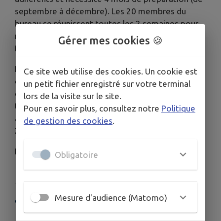
septembre à décembre). Les 20 membres du
bureau se réunissent toutes les 2 semaines pour
mettre en place les différentes activités qui
Gérer mes cookies 🍪
feront du Téléthon, une journée inoubliable.
L'association qui a pour but de soutenir
Ce site web utilise des cookies. Un cookie est
différentes associations financièrement grâce à
un petit fichier enregistré sur votre terminal
des évènements que nous organisons (fagotages,
lors de la visite sur le site.
téléthon, apéro quizz,...). Nous sommes une
Pour en savoir plus, consultez notre
Politique
association composé que de jeunes agés de 16 à
de gestion des cookies
.
26 ans.
Présidente : CHEVALIER Auriane
Obligatoire
Mesure d'audience (Matomo)
COORDONNÉES
10 Rue de Verdun, Saint-Lumine-de-Coutais