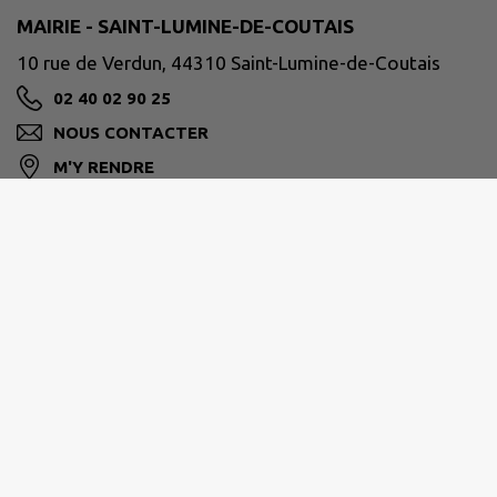
MAIRIE - SAINT-LUMINE-DE-COUTAIS
10 rue de Verdun, 44310 Saint-Lumine-de-Coutais
02 40 02 90 25
NOUS CONTACTER
M'Y RENDRE
www.stluminedecoutais.fr/
Horaires d’ouverture :
- Lundi, Mercredi, Jeudi et Vendredi : 8h30 / 12h00 -
14h00 / 17h00
- Mardi : 8h30 / 12h00
- Samedi : 9h30 / 12h00