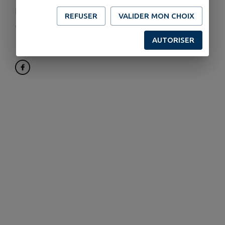
jeunesseludyc@gmail.com
REFUSER
VALIDER MON CHOIX
jeunesse-ludyc-58.webself.net/accueil
AUTORISER
07.89.59.86.15