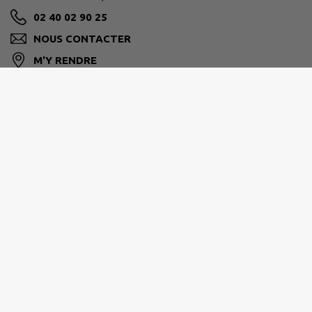
02 40 02 90 25
NOUS CONTACTER
M'Y RENDRE
www.stluminedecoutais.fr/
Horaires d’ouverture :
- Lundi, Mercredi, Jeudi et Vendredi : 8h30 / 12h00 -
14h00 / 17h00
- Mardi : 8h30 / 12h00
- Samedi : 9h30 / 12h00