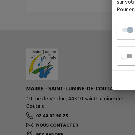
sur votr
Pour en
MAIRIE - SAINT-LUMINE-DE-COUTAIS
10 rue de Verdun, 44310 Saint-Lumine-de-
Coutais
02 40 02 90 25
NOUS CONTACTER
M'Y RENDRE