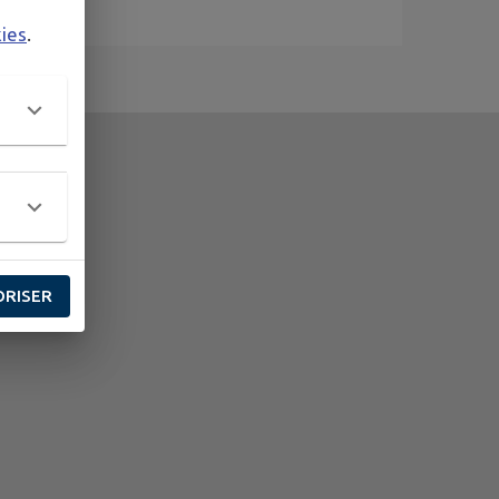
kies
.
ORISER