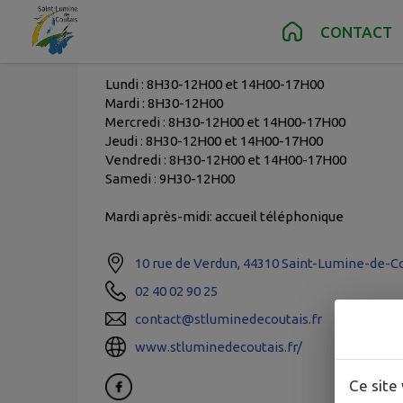
Contenu
Menu
Recherche
Pied de page
CONTACT
Horaires de la mairie
Lundi : 8H30-12H00 et 14H00-17H00
Mardi : 8H30-12H00
Mercredi : 8H30-12H00 et 14H00-17H00
Jeudi : 8H30-12H00 et 14H00-17H00
Vendredi : 8H30-12H00 et 14H00-17H00
Samedi : 9H30-12H00
Mardi après-midi: accueil téléphonique
10 rue de Verdun, 44310 Saint-Lumine-de-C
02 40 02 90 25
contact@stluminedecoutais.fr
www.stluminedecoutais.fr/
Ce site 