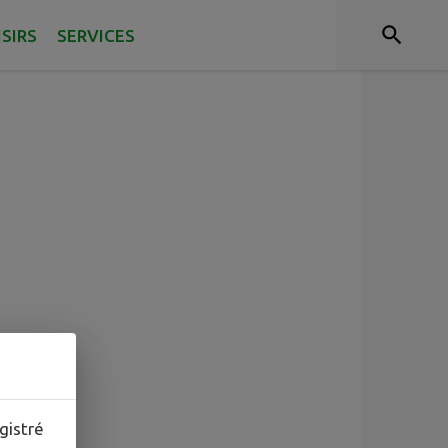
ISIRS
SERVICES
gistré