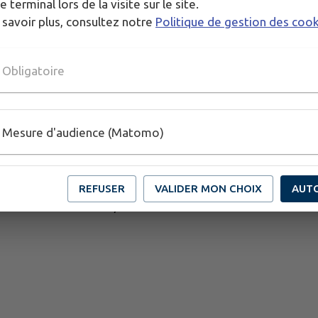
e terminal lors de la visite sur le site.
 savoir plus, consultez notre
Politique de gestion des coo
Obligatoire
Horaires d’ouverture :
Mesure d'audience (Matomo)
- Lundi, Mercredi, Jeudi et Vendredi : 8h30 /
12h00 - 14h00 / 17h00
- Mardi : 8h30 / 12h00
REFUSER
VALIDER MON CHOIX
AUT
- Samedi : 9h30 / 12h00