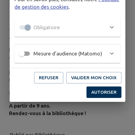
ORGANISÉ PAR
de gestion des cookies
.
Bibliothèque municipale Le PotAMots
Obligatoire
😈 Devenez maître du donjon le temps d’un
après‑midi ! ⚔️
Les participants dessineront un plan de donjon
Mesure d'audience (Matomo)
(salles, couloirs, pièges, trésors) puis réfléchiront
à sa défense en plaçant monstres et dispositifs.
Nous simulerons ensuite l’arrivée de héros et
REFUSER
VALIDER MON CHOIX
testerons vos choix stratégiques. 🧙🧝🐓
AUTORISER
Prêts à relever le défi ? 🎲
A partir de 9 ans.
Rendez-vous à la bibliothèque !
Publié par Bibliothèque