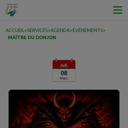
Contenu
Menu
Recherche
Pied de page
ACCUEIL
>
SERVICES
>
AGENDA
>
ÉVÉNEMENTS
>
MAÎTRE DU DONJON
Juil.
08
Mer.