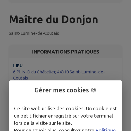
Maître du Donjon
Saint-Lumine-de-Coutais
INFORMATIONS PRATIQUES
LIEU
6 Pl. N-D du Châtelier, 44310 Saint-Lumine-de-
Coutais
DATE
Gérer mes cookies 🍪
Le mer. 8 juil.
HORAIRES
Ce site web utilise des cookies. Un cookie est
14h
un petit fichier enregistré sur votre terminal
TARIFS
lors de la visite sur le site.
Gratuit sur réservation
Pour en savoir plus, consultez notre
Politique