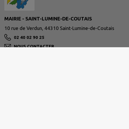
MAIRIE - SAINT-LUMINE-DE-COUTAIS
10 rue de Verdun, 44310 Saint-Lumine-de-Coutais
02 40 02 90 25
NOUS CONTACTER
M'Y RENDRE
www.stluminedecoutais.fr/
Horaires d’ouverture :
- Lundi, Mercredi, Jeudi et Vendredi : 8h30 / 12h00 -
14h00 / 17h00