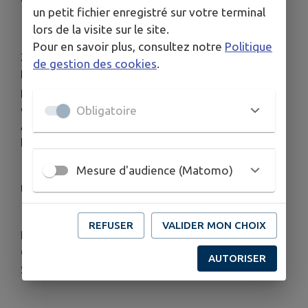
un petit fichier enregistré sur votre terminal
lors de la visite sur le site.
Pour en savoir plus, consultez notre
Politique
2 SÉANCES AU CHOIX 9H30 OU 10H45
de gestion des cookies
.
Dans une salle équipée pour jouer et bouger,
partagez des moments de jeux et de complicité,
des moments d’échanges entre parents.
Obligatoire
Atelier coanimé par La Sauce Ludique et
les animatrices du Relais Petite Enfance.
Mesure d'audience (Matomo)
Un accompagnateur par enfant.
REFUSER
VALIDER MON CHOIX
Priorité aux parents résidant à Saint Philbert de
Grand Lieu, Saint Colomban, La Limouzinière et
AUTORISER
Saint Lumine de Coutais.