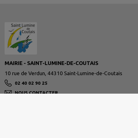
MAIRIE - SAINT-LUMINE-DE-COUTAIS
10 rue de Verdun, 44310 Saint-Lumine-de-Coutais
02 40 02 90 25
NOUS CONTACTER
M'Y RENDRE
www.stluminedecoutais.fr/