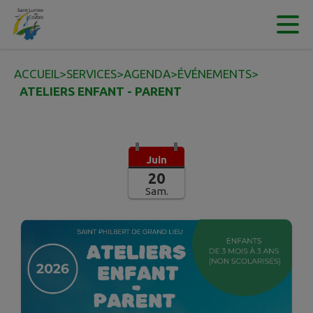
Contenu
Menu
Recherche
Pied de page
ACCUEIL
>
SERVICES
>
AGENDA
>
ÉVÉNEMENTS
>
ATELIERS ENFANT - PARENT
Juin
20
Sam.