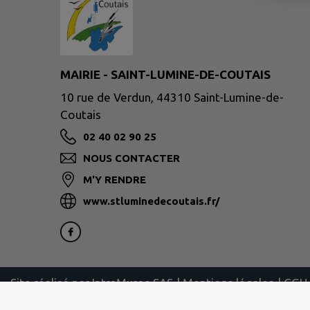
MAIRIE - SAINT-LUMINE-DE-COUTAIS
10 rue de Verdun, 44310 Saint-Lumine-de-
Coutais
02 40 02 90 25
NOUS CONTACTER
M'Y RENDRE
www.stluminedecoutais.fr/
Site réalisé par
IntraMuros SAS
|
Mentions légales
|
CGU
|
Plan du site
|
Flux RSS
| Copyright 2026