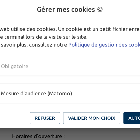
le
samedi 17 janvier 2026 de 9 h 00 à 12 h 00
Gérer mes cookies 🍪
Télécharger la pièce jointe
web utilise des cookies. Un cookie est un petit fichier enre
e terminal lors de la visite sur le site.
Publié par Mairie
 savoir plus, consultez notre
Politique de gestion des coo
Obligatoire
Mesure d'audience (Matomo)
REFUSER
VALIDER MON CHOIX
AUT
Horaires d’ouverture :