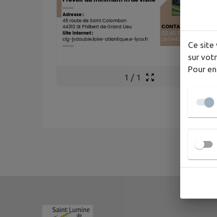
Ce site 
sur votr
Pour en
1
/
1