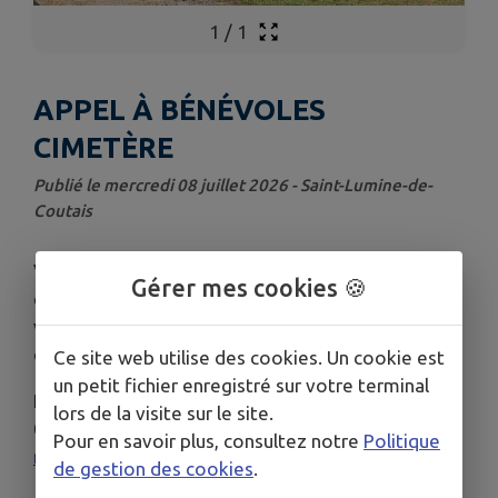
1
/
1
APPEL À BÉNÉVOLES
CIMETÈRE
Publié le mercredi 08 juillet 2026 - Saint-Lumine-de-
Coutais
Vous voulez participer à l’embellissement du
Gérer mes cookies 🍪
cimetière ? Dans le cadre de la nouvelle
végétalisation, RDV le lundi 13 juillet à 9H00 au
cimetière pour participer à un arrachage sélectif.
Ce site web utilise des cookies. Un cookie est
un petit fichier enregistré sur votre terminal
Inscription auprès de Maël GIRAUDEAU au
lors de la visite sur le site.
06.79.58.00.01 où par mail
Pour en savoir plus, consultez notre
Politique
mael.giraudeau@stluminedecoutais.fr
.
de gestion des cookies
.