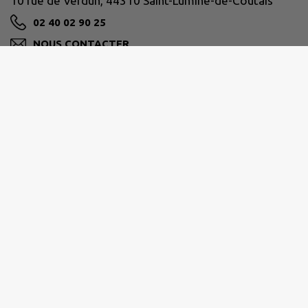
10 rue de Verdun, 44310 Saint-Lumine-de-Coutais
02 40 02 90 25
NOUS CONTACTER
M'Y RENDRE
www.stluminedecoutais.fr/
Horaires d’ouverture :
- Lundi, Mercredi, Jeudi et Vendredi : 8h30 / 12h00 -
14h00 / 17h00
- Mardi : 8h30 / 12h00
- Samedi : 9h30 / 12h00