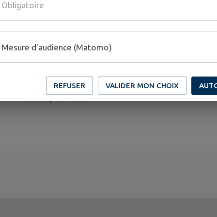
Obligatoire
Nous remercions l’ensemble des participants, ancie
habitants présents lors de cette cérémonie de rec
Mesure d'audience (Matomo)
Ne jamais oublier. Transmettre. Honorer.
REFUSER
VALIDER MON CHOIX
AUT
Publié par Mairie