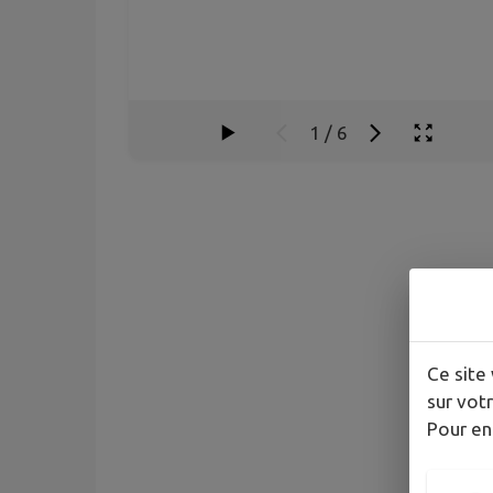
1
/
6
Ce site 
sur votr
Pour en