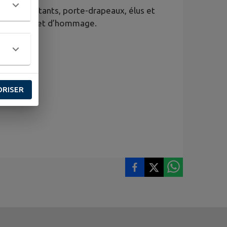
ns combattants, porte-drapeaux, élus et
ueillement et d’hommage.
ORISER