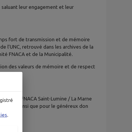
saluant leur engagement et leur
ps fort de transmission et de mémoire
 de l’UNC, retrouvé dans les archives de la
mité FNACA et de la Municipalité.
ion des valeurs de mémoire et de respect
u Comité FNACA Saint-Lumine / La Marne
gistré
moire, ainsi que pour le généreux don
kies
.