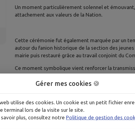
Un moment particulièrement solennel et émouvant, 
attachement aux valeurs de la Nation.
Cette cérémonie fut également marquée par un tem
autour du fanion historique de la section des jeunes
mairie puis restauré grâce au travail conjoint du Co
Ce moment symbolique vient renforcer la transmiss
auprès des jeunes générations.
Gérer mes cookies 🍪
La commune adresse ses sincères remerciements a
web utilise des cookies. Un cookie est un petit fichier enre
pour son engagement constant dans le devoir de mé
e terminal lors de la visite sur le site.
d’un porte-drapeau à la mairie.
 savoir plus, consultez notre
Politique de gestion des coo